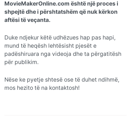
MovieMakerOnline.com është një proces i
shpejtë dhe i përshtatshëm që nuk kërkon
aftësi të veçanta.
Duke ndjekur këtë udhëzues hap pas hapi,
mund të heqësh lehtësisht pjesët e
padëshiruara nga videoja dhe ta përgatitësh
për publikim.
Nëse ke pyetje shtesë ose të duhet ndihmë,
mos hezito të na kontaktosh!