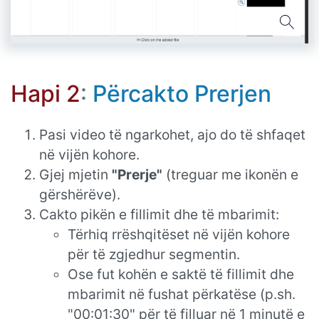
Hapi 2
:
Përcakto Prerjen
Pasi video të ngarkohet, ajo do të shfaqet
në vijën kohore.
Gjej mjetin
"Prerje"
(treguar me ikonën e
gërshërëve).
Cakto pikën e fillimit dhe të mbarimit:
Tërhiq rrëshqitëset në vijën kohore
për të zgjedhur segmentin.
Ose fut kohën e saktë të fillimit dhe
mbarimit në fushat përkatëse (p.sh.
"00:01:30" për të filluar në 1 minutë e