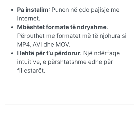
Pa instalim
: Punon në çdo pajisje me
internet.
Mbështet formate të ndryshme
:
Përputhet me formatet më të njohura si
MP4, AVI dhe MOV.
I lehtë për t’u përdorur
: Një ndërfaqe
intuitive, e përshtatshme edhe për
fillestarët.