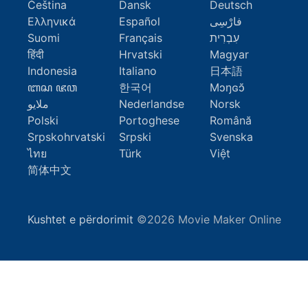
Čeština
Dansk
Deutsch
Ελληνικά
Español
فارْسِى
Suomi
Français
עִבְרִית
हिंदी
Hrvatski
Magyar
Indonesia
Italiano
日本語
ꦧꦱ ꦗꦮ
한국어
Mɔŋɢɔ̆
ملايو
Nederlandse
Norsk
Polski
Portoghese
Română
Srpskohrvatski
Srpski
Svenska
ไทย
Türk
Việt
简体中文
Kushtet e përdorimit
©2026 Movie Maker Online