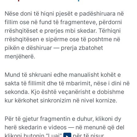
Nëse doni të hiqni pjesët e padëshiruara në
fillim ose në fund të fragmenteve, përdorni
rrëshqitëset e prerjes mbi skedar. Tërhiqni
rrëshqitësen e sipërme ose të poshtme në
pikën e dëshiruar — prerja zbatohet
menjëherë.
Mund të shkruani edhe manualisht kohët e
sakta të fillimit dhe të mbarimit, nëse i dini në
sekonda. Kjo është veçanërisht e dobishme
kur kërkohet sinkronizim në nivel kornize.
Për të gjetur fragmentin e duhur, klikoni dy
herë skedarin e videos — në menunë që del
klikoni butonin “Luaj”
për të nisur