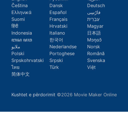
Čeština
Dansk
Deutsch
Ελληνικά
Español
فارْسِى
Suomi
Français
עִבְרִית
हिंदी
Hrvatski
Magyar
Indonesia
Italiano
日本語
ꦧꦱ ꦗꦮ
한국어
Mɔŋɢɔ̆
ملايو
Nederlandse
Norsk
Polski
Portoghese
Română
Srpskohrvatski
Srpski
Svenska
ไทย
Türk
Việt
简体中文
Kushtet e përdorimit
©2026 Movie Maker Online