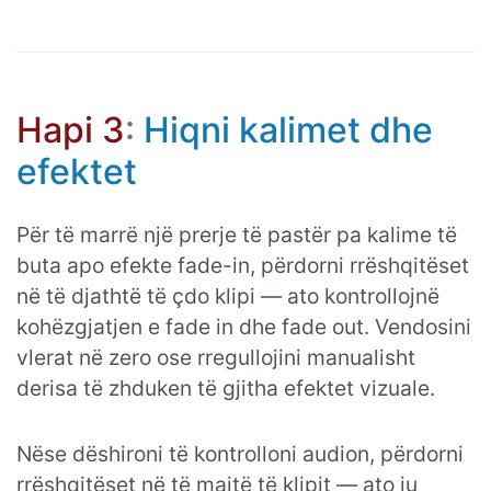
Hapi 3
:
Hiqni kalimet dhe
efektet
Për të marrë një prerje të pastër pa kalime të
buta apo efekte fade-in, përdorni rrëshqitëset
në të djathtë të çdo klipi — ato kontrollojnë
kohëzgjatjen e fade in dhe fade out. Vendosini
vlerat në zero ose rregullojini manualisht
derisa të zhduken të gjitha efektet vizuale.
Nëse dëshironi të kontrolloni audion, përdorni
rrëshqitëset në të majtë të klipit — ato ju