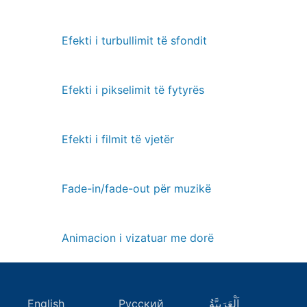
Efekti i turbullimit të sfondit
Efekti i pikselimit të fytyrës
Efekti i filmit të vjetër
Fade-in/fade-out për muzikë
Animacion i vizatuar me dorë
English
Русский
اَلْعَرَبِيَّةُ