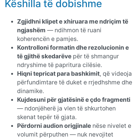
Këshilla të dobishme
Zgjidhni klipet e xhiruara me ndriçim të
ngjashëm
— ndihmon të ruani
koherencën e pamjes.
Kontrolloni formatin dhe rezolucionin e
të gjithë skedarëve
për të shmangur
ndryshime të papritura cilësie.
Hiqni tepricat para bashkimit
, që videoja
përfundimtare të duket e rrjedhshme dhe
dinamike.
Kujdesuni për gjatësinë e çdo fragmenti
— ndonjëherë ja vlen të shkurtohen
skenat tepër të gjata.
Përdorni audion origjinale
nëse nivelet e
volumit përputhen — nuk nevojitet