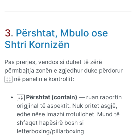
3
.
Përshtat, Mbulo ose
Shtri Kornizën
Pas prerjes, vendos si duhet të zërë
përmbajtja zonën e zgjedhur duke përdorur
në panelin e kontrollit:
Përshtat (contain)
— ruan raportin
origjinal të aspektit. Nuk pritet asgjë,
edhe nëse imazhi rrotullohet. Mund të
shfaqet hapësirë bosh si
letterboxing/pillarboxing.