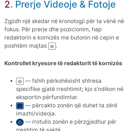
2
.
Prerje Videoje & Fotoje
Zgjidh një skedar në kronologji për ta vënë në
fokus. Për prerje dhe pozicionim, hap
redaktorin e kornizës me butonin në cepin e
poshtëm majtas
.
Kontrollet kryesore të redaktorit të kornizës
— fshih përkohësisht shtresa
specifike gjatë rreshtimit; kjo s’ndikon në
eksportin përfundimtar.
— përcakto zonën që duhet ta zërë
imazhi/videoja.
— rrotullo zonën e përzgjedhur për
rreshtim të saktë.