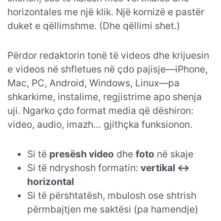
horizontales me një klik. Një kornizë e pastër
duket e qëllimshme. (Dhe qëllimi shet.)
Përdor redaktorin tonë të videos dhe krijuesin
e videos në shfletues në çdo pajisje—iPhone,
Mac, PC, Android, Windows, Linux—pa
shkarkime, instalime, regjistrime apo shenja
uji. Ngarko çdo format media që dëshiron:
video, audio, imazh… gjithçka funksionon.
Si të
presësh video
dhe
foto
në skaje
Si të ndryshosh formatin:
vertikal ↔
horizontal
Si të përshtatësh, mbulosh ose shtrish
përmbajtjen me saktësi (pa hamendje)