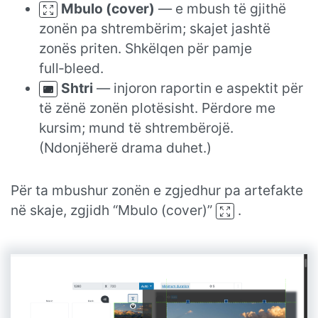
Mbulo (cover)
— e mbush të gjithë
zonën pa shtrembërim; skajet jashtë
zonës priten. Shkëlqen për pamje
full‑bleed.
Shtri
— injoron raportin e aspektit për
të zënë zonën plotësisht. Përdore me
kursim; mund të shtrembërojë.
(Ndonjëherë drama duhet.)
Për ta mbushur zonën e zgjedhur pa artefakte
në skaje, zgjidh “Mbulo (cover)”
.