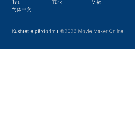
ไทย
Türk
Việt
简体中文
Kushtet e përdorimit
©2026 Movie Maker Online