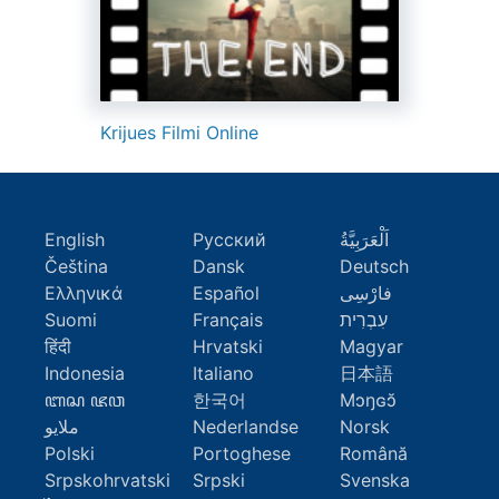
Krijues Filmi Online
English
Русский
اَلْعَرَبِيَّةُ
Čeština
Dansk
Deutsch
Ελληνικά
Español
فارْسِى
Suomi
Français
עִבְרִית
हिंदी
Hrvatski
Magyar
Indonesia
Italiano
日本語
ꦧꦱ ꦗꦮ
한국어
Mɔŋɢɔ̆
ملايو
Nederlandse
Norsk
Polski
Portoghese
Română
Srpskohrvatski
Srpski
Svenska