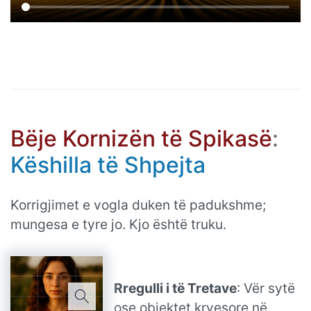
Bëje Kornizën të Spikasë
:
Këshilla të Shpejta
Korrigjimet e vogla duken të padukshme;
mungesa e tyre jo. Kjo është truku.
Rregulli i të Tretave
: Vër sytë
ose objektet kryesore në