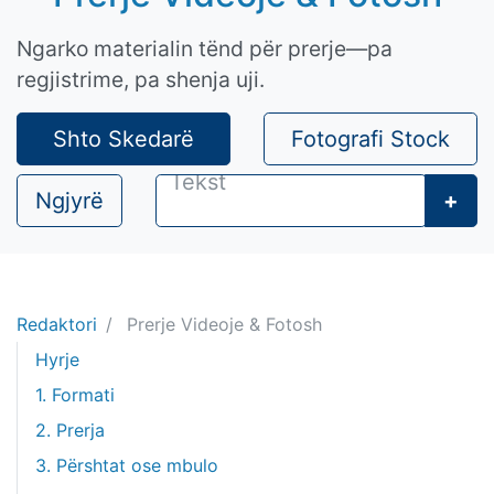
Ngarko materialin tënd për prerje—pa
regjistrime, pa shenja uji.
Shto Skedarë
Fotografi Stock
Ngjyrë
+
Redaktori
Prerje Videoje & Fotosh
Hyrje
1. Formati
2. Prerja
3. Përshtat ose mbulo