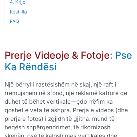
4. Krijo
Këshilla
FAQ
Prerje Videoje & Fotoje
:
Pse
Ka Rëndësi
Një bërryl i rastësishëm në skaj, një raft i
rrëmujshëm në sfond, një reklamë katrore që
duhet të bëhet vertikale—çdo rrëfim ka
qoshet e veta të ashpra. Prerja e videos (dhe
prerja e fotos) i zgjidh të gjitha: mund të
heqësh shpërqendrimet, të rikornizosh
skenën, ose të kalosh mes vertikales dhe