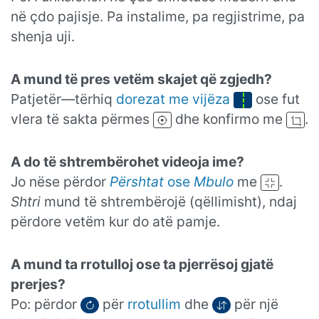
në çdo pajisje. Pa instalime, pa regjistrime, pa
shenja uji.
A mund të pres vetëm skajet që zgjedh?
Patjetër—tërhiq
dorezat me vijëza
ose fut
vlera të sakta përmes
dhe konfirmo me
.
A do të shtrembërohet videoja ime?
Jo nëse përdor
Përshtat
ose
Mbulo
me
.
Shtri
mund të shtrembërojë (qëllimisht), ndaj
përdore vetëm kur do atë pamje.
A mund ta rrotulloj ose ta pjerrësoj gjatë
prerjes?
Po: përdor
për
rrotullim
dhe
për një