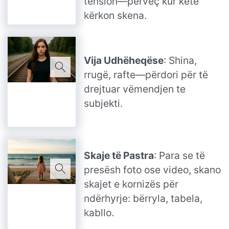
tension—përveç kur këtë
kërkon skena.
Vija Udhëheqëse
: Shina,
rrugë, rafte—përdori për të
drejtuar vëmendjen te
subjekti.
Skaje të Pastra
: Para se të
presësh foto ose video, skano
skajet e kornizës për
ndërhyrje: bërryla, tabela,
kabllo.