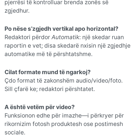
pjerrësi të kontrolluar brenda zonës së
zgjedhur.
Po nëse s’zgjedh vertikal apo horizontal?
Redaktori përdor
Automatik
: një skedar ruan
raportin e vet; disa skedarë nxisin një zgjedhje
automatike më të përshtatshme.
Cilat formate mund të ngarkoj?
Çdo format të zakonshëm audio/video/foto.
Sill çfarë ke; redaktori përshtatet.
A është vetëm për video?
Funksionon edhe për imazhe—i përkryer për
rikornizim fotosh produktesh ose postimesh
sociale.