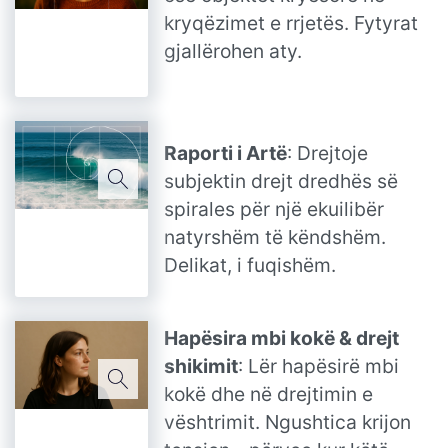
kryqëzimet e rrjetës. Fytyrat
gjallërohen aty.
Raporti i Artë
: Drejtoje
subjektin drejt dredhës së
spirales për një ekuilibër
natyrshëm të këndshëm.
Delikat, i fuqishëm.
Hapësira mbi kokë & drejt
shikimit
: Lër hapësirë mbi
kokë dhe në drejtimin e
vështrimit. Ngushtica krijon