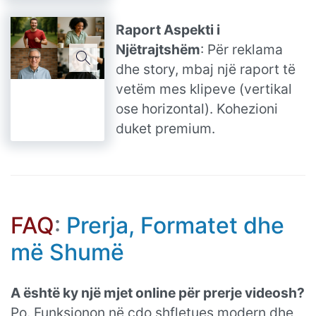
Raport Aspekti i
Njëtrajtshëm
: Për reklama
dhe story, mbaj një raport të
vetëm mes klipeve (vertikal
ose horizontal). Kohezioni
duket premium.
FAQ
:
Prerja, Formatet dhe
më Shumë
A është ky një mjet online për prerje videosh?
Po. Funksionon në çdo shfletues modern dhe